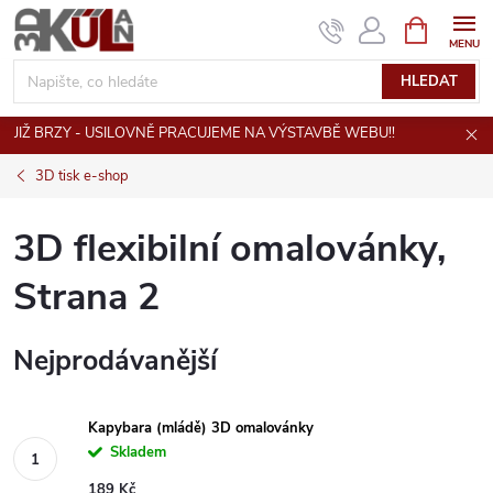
Přejít
NÁKUPNÍ
KOŠÍK
na
obsah
HLEDAT
JIŽ BRZY - USILOVNĚ PRACUJEME NA VÝSTAVBĚ WEBU!!
3D tisk e-shop
3D flexibilní omalovánky
,
Strana 2
Nejprodávanější
Kapybara (mládě) 3D omalovánky
Skladem
189 Kč