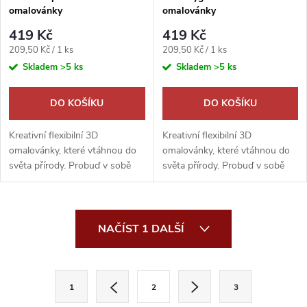
omalovánky
omalovánky
419 Kč
419 Kč
Měrná
Měrná
209,50 Kč / 1 ks
209,50 Kč / 1 ks
cena:
cena:
Skladem
>5 ks
Skladem
>5 ks
DO KOŠÍKU
DO KOŠÍKU
Kreativní flexibilní 3D
Kreativní flexibilní 3D
omalovánky, které vtáhnou do
omalovánky, které vtáhnou do
světa přírody. Probuď v sobě
světa přírody. Probuď v sobě
umělce a rozhodni, zda bude
umělce a rozhodni, zda bude
výsledkem dokonalé vyobrazení
výsledkem dokonalé vyobrazení
reality nebo se ve výsledku
reality nebo se ve výsledku
O
zobrazí...
zobrazí...
NAČÍST 1 DALŠÍ
v
l
S
1
2
3
t
á