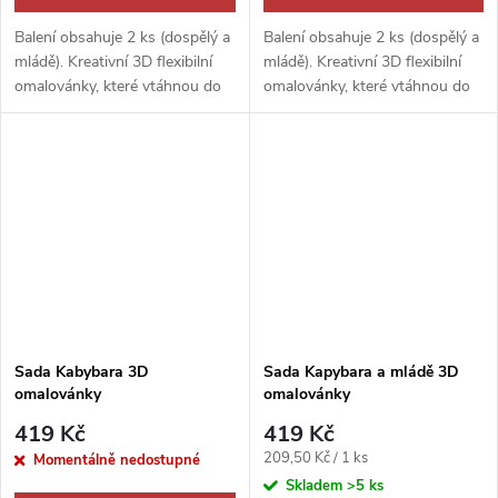
Balení obsahuje 2 ks (dospělý a
Balení obsahuje 2 ks (dospělý a
mládě). Kreativní 3D flexibilní
mládě). Kreativní 3D flexibilní
omalovánky, které vtáhnou do
omalovánky, které vtáhnou do
světa přírody. Probuď v sobě
světa přírody. Probuď v sobě
umělce a rozhodni, zda bude
umělce a rozhodni, zda bude
výsledkem dokonalé...
výsledkem dokonalé...
Sada Kabybara 3D
Sada Kapybara a mládě 3D
omalovánky
omalovánky
419 Kč
419 Kč
Měrná
209,50 Kč / 1 ks
Momentálně nedostupné
cena:
Skladem
>5 ks