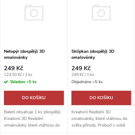
ý
Abecedně
e
p
n
i
í
s
Netopýr (dospělý) 3D
Sklípkan (dospělý) 3D
p
omalovánky
omalovánky
p
r
249 Kč
249 Kč
r
Měrná
Měrná
124,50 Kč / 1 ks
249 Kč / 1 ks
cena:
cena:
o
Skladem
>5 ks
Objednáno
>5 ks
o
d
DO KOŠÍKU
DO KOŠÍKU
d
u
Balení obsahuje 1 ks (dospělý).
Kreativní flexibilní 3D
u
Kreativní 3D flexibilní
omalovánky, které vtáhnou do
omalovánky, které vtáhnou do
světa přírody. Probuď v sobě
k
světa přírody. Probuď v sobě
umělce a rozhodni, zda bude