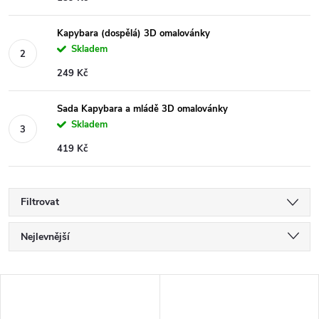
Kapybara (dospělá) 3D omalovánky
Skladem
249 Kč
Sada Kapybara a mládě 3D omalovánky
Skladem
419 Kč
Filtrovat
Ř
Nejlevnější
a
Nejdražší
V
Nejprodávanější
z