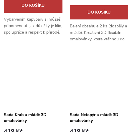
DO KOŠÍKU
DO KOŠÍKU
Vybarvením kapybary si můžeš
připomenout, jak důležitý je klid,
Balení obsahuje 2 ks (dospělý a
spolupráce a respekt k přírodě.
mládě). Kreativní 3D flexibilní
Každý tah fixou je jako krok k
omalovánky, které vtáhnou do
většímu porozumění světu
světa přírody. Probuď v sobě
kolem nás.
umělce a rozhodni, zda bude
výsledkem dokonalé...
Sada Krab a mládě 3D
Sada Netopýr a mládě 3D
omalovánky
omalovánky
419 Kč
419 Kč