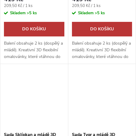
Měrná
Měrná
209,50 Kč / 1 ks
209,50 Kč / 1 ks
cena:
cena:
Skladem
>5 ks
Skladem
>5 ks
DO KOŠÍKU
DO KOŠÍKU
Balení obsahuje 2 ks (dospělý a
Balení obsahuje 2 ks (dospělý a
mládě). Kreativní 3D flexibilní
mládě). Kreativní 3D flexibilní
omalovánky, které vtáhnou do
omalovánky, které vtáhnou do
světa přírody. Probuď v sobě
světa přírody. Probuď v sobě
umělce a rozhodni, zda bude
umělce a rozhodni, zda bude
výsledkem dokonalé...
výsledkem dokonalé...
Sada Sklípkan a mládě 3D
Sada Tygr a mládě 3D