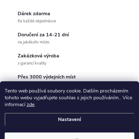
r
d
á
Dárek zdarma
a
n
Ke každé objednávce
k
c
Doručení za 14-21 dní
o
na jakékoliv místo
í
v
á
Zakázková výroba
p
s garancí kvality
n
r
í
Přes 3000 výdejních míst
v
po celé ČR
Tento web používá soubory cookie. Dalším procházením
k
tohoto webu vyjadřujete souhlas s jejich používáním.. Více
informací
zde
.
y
Nastavení
v
Z
ý
Copyright 2026
3DKÚLNA
. Všechna práva vyhrazena.