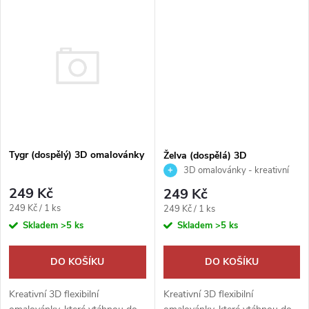
k
umělce a rozhodni, zda bude
výsledkem dokonalé vyobrazení
t
výsledkem dokonalé
reality nebo se ve výsledku
t
vyobrazení...
zobrazí...
ů
ů
Tygr (dospělý) 3D omalovánky
Želva (dospělá) 3D
omalovánky
3D omalovánky - kreativní
myšlení
249 Kč
249 Kč
Měrná
Měrná
249 Kč / 1 ks
249 Kč / 1 ks
cena:
cena:
Skladem
>5 ks
Skladem
>5 ks
DO KOŠÍKU
DO KOŠÍKU
Kreativní 3D flexibilní
Kreativní 3D flexibilní