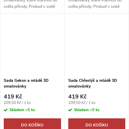
omalovánky, které vtáhnou do
omalovánky, které vtáhnou do
světa přírody. Probuď v sobě
světa přírody. Probuď v sobě
umělce a rozhodni, zda bude
umělce a rozhodni, zda bude
výsledkem dokonalé vyobrazení
výsledkem dokonalé vyobrazení
reality nebo se ve výsledku
reality nebo se ve výsledku
zobrazí...
zobrazí...
Sada Gekon a mládě 3D
Sada Chřestýš a mládě 3D
omalovánky
omalovánky
419 Kč
419 Kč
Měrná
Měrná
209,50 Kč / 1 ks
209,50 Kč / 1 ks
cena:
cena:
Skladem
>5 ks
Skladem
>5 ks
DO KOŠÍKU
DO KOŠÍKU