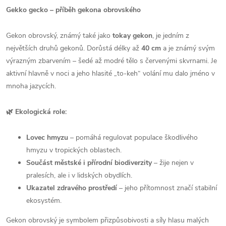
Gekko gecko – p
ř
íb
ě
h gekona obrovského
Gekon obrovský, známý také jako
tokay gekon
, je jedním z
největších druhů gekonů. Dorůstá délky až
40 cm
a je známý svým
výrazným zbarvením – šedé až modré tělo s červenými skvrnami. Je
aktivní hlavně v noci a jeho hlasité „to-keh“ volání mu dalo jméno v
mnoha jazycích.
🌿 Ekologická role:
Lovec hmyzu
– pomáhá regulovat populace škodlivého
hmyzu v tropických oblastech.
Sou
č
ást m
ě
stské i p
ř
írodní biodiverzity
– žije nejen v
pralesích, ale i v lidských obydlích.
Ukazatel zdravého prost
ř
edí
– jeho přítomnost značí stabilní
ekosystém.
Gekon obrovský je symbolem přizpůsobivosti a síly hlasu malých