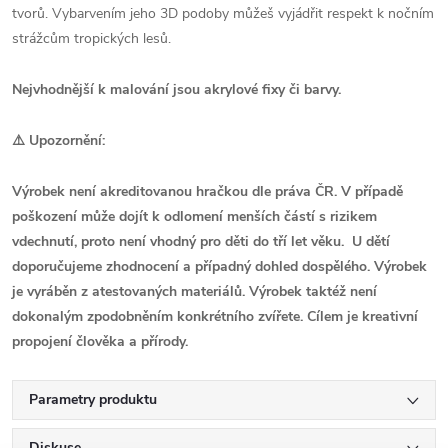
tvorů. Vybarvením jeho 3D podoby můžeš vyjádřit respekt k nočním
strážcům tropických lesů.
Nejvhodnější k malování jsou akrylové fixy či barvy.
⚠️ Upozornění:
Výrobek není akreditovanou hračkou dle práva ČR. V případě
poškození může dojít k odlomení menších částí s rizikem
vdechnutí, proto není vhodný pro děti do tří let věku. U dětí
doporučujeme zhodnocení a případný dohled dospělého. Výrobek
je vyráběn z atestovaných materiálů. Výrobek taktéž není
dokonalým zpodobněním konkrétního zvířete. Cílem je kreativní
propojení člověka a přírody.
Parametry produktu
Diskuse