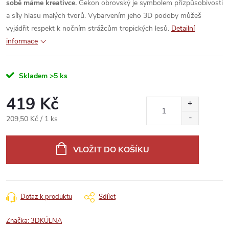
sobě máme kreativce.
Gekon obrovský je symbolem přizpůsobivosti
a síly hlasu malých tvorů. Vybarvením jeho 3D podoby můžeš
vyjádřit respekt k nočním strážcům tropických lesů.
Detailní
informace
Skladem
>5 ks
419 Kč
Měrná
209,50 Kč / 1 ks
cena:
VLOŽIT DO KOŠÍKU
Dotaz k produktu
Sdílet
Značka:
3DKÚLNA