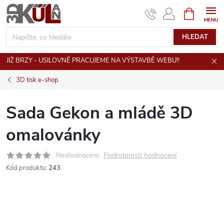
Přejít
NÁKUPNÍ
KOŠÍK
na
obsah
HLEDAT
JIŽ BRZY - USILOVNĚ PRACUJEME NA VÝSTAVBĚ WEBU!!
3D tisk e-shop
Sada Gekon a mládě 3D
omalovánky
Podrobnosti hodnocení
Neohodnoceno
Kód produktu:
243