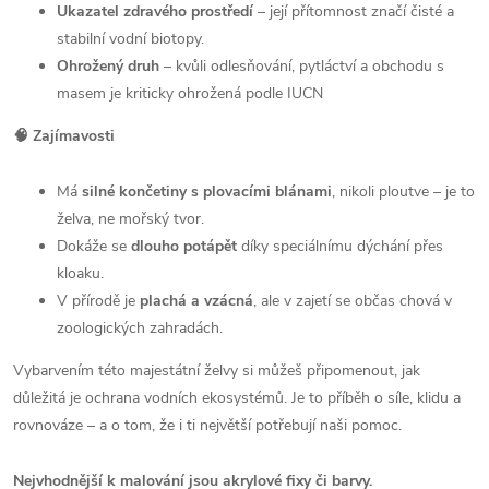
Ukazatel zdravého prostředí
– její přítomnost značí čisté a
stabilní vodní biotopy.
Ohrožený druh
– kvůli odlesňování, pytláctví a obchodu s
masem je kriticky ohrožená podle IUCN
🧠 Zajímavosti
Má
silné končetiny s plovacími blánami
, nikoli ploutve – je to
želva, ne mořský tvor.
Dokáže se
dlouho potápět
díky speciálnímu dýchání přes
kloaku.
V přírodě je
plachá a vzácná
, ale v zajetí se občas chová v
zoologických zahradách.
Vybarvením této majestátní želvy si můžeš připomenout, jak
důležitá je ochrana vodních ekosystémů. Je to příběh o síle, klidu a
rovnováze – a o tom, že i ti největší potřebují naši pomoc.
Nejvhodnější k malování jsou akrylové fixy či barvy.