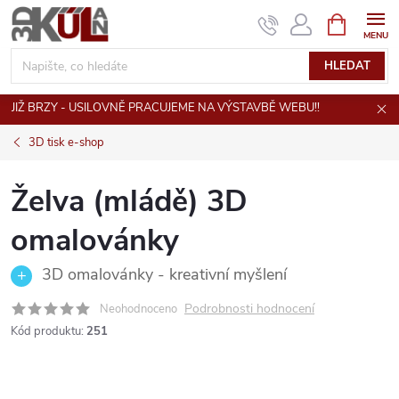
Přejít
NÁKUPNÍ
KOŠÍK
na
obsah
HLEDAT
JIŽ BRZY - USILOVNĚ PRACUJEME NA VÝSTAVBĚ WEBU!!
3D tisk e-shop
Želva (mládě) 3D
omalovánky
3D omalovánky - kreativní myšlení
Podrobnosti hodnocení
Neohodnoceno
Kód produktu:
251