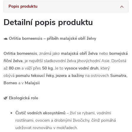
Popis produktu
Detailní popis produktu
🐢 Orlitia borneensis – příběh malajské obří želvy
Orlitia borneensis
, známá jako
malajská obří želva
nebo
bornejská
říční želva
, je největší sladkovodní želva jihovýchodní Asie. Dorůstá
až
80 cm
a váží přes
50 kg
. Je to
vysoce vodní druh
, který
obývá
pomalu tekoucí řeky, jezera a bažiny
na ostrovech
Sumatra,
Borneo
a v
Malajsii
🌿 Ekologická role
Čistič vodních ekosystémů
– živí se rybami, vodními
rostlinami, ovocem a drobnými živočichy, čímž pomáhá
udržovat rovnováhu v mokřadech.