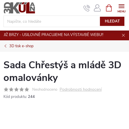
Přejít
NÁKUPNÍ
KOŠÍK
na
obsah
HLEDAT
JIŽ BRZY - USILOVNĚ PRACUJEME NA VÝSTAVBĚ WEBU!!
3D tisk e-shop
Sada Chřestýš a mládě 3D
omalovánky
Podrobnosti hodnocení
Neohodnoceno
Kód produktu:
244