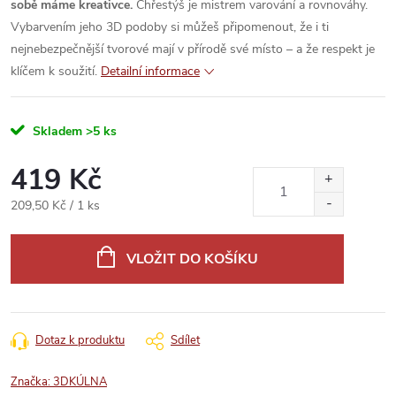
sobě máme kreativce.
Chřestýš je mistrem varování a rovnováhy.
Vybarvením jeho 3D podoby si můžeš připomenout, že i ti
nejnebezpečnější tvorové mají v přírodě své místo – a že respekt je
klíčem k soužití.
Detailní informace
Skladem
>5 ks
419 Kč
Měrná
209,50 Kč / 1 ks
cena:
VLOŽIT DO KOŠÍKU
Dotaz k produktu
Sdílet
Značka:
3DKÚLNA