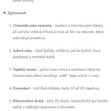
lidské zásahy.
🌟
Zajímavosti:
Chřestidlo jako výstraha
– tvořeno z rohovinových článků,
při pohybu vydává chřestivý zvuk až 50× za sekundu, který
odstrašuje predátory.
Jedové zuby
– duté špičáky vstříknou jed do kořisti, který
paralyzuje a rozkládá tkáně.
Tepelný senzor
– jamky mezi očima a nozdrami citlivé na
infračervené záření umožňují „vidět“ teplo a lovit i v noci.
Živorodost
– rodí živá mláďata, často 10 až 20 najednou.
Různorodost druhů
– přes 25 druhů, od pouštních po horské,
každý s odlišným zbarvením a chováním.