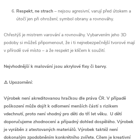
Respekt, ne strach
– nejsou agresivní, varují před útokem a
útočí jen při ohrožení; symbol obrany a rovnováhy.
Chřestýš je mistrem varování a rovnováhy. Vybarvením jeho 3D
podoby si můžeš připomenout, že i ti nejnebezpečnější tvorové mají
v přírodě své místo – a že respekt je klíčem k soužití.
Nejvhodnější k malování jsou akrylové fixy či barvy.
⚠️ Upozornění:
Výrobek není akreditovanou hračkou dle práva ČR. V případě
poškození může dojít k odlomení menších částí s rizikem
vdechnutí, proto není vhodný pro děti do tří let věku. U dětí
doporučujeme zhodnocení a případný dohled dospělého. Výrobek
je vyráběn z atestovaných materiálů. Výrobek taktéž není
dokonalým zpodobněním konkrétního zvířete. Cílem je kreativní