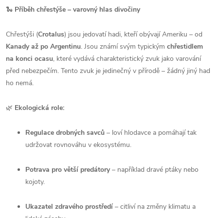
🐍
Příběh chřestýše – varovný hlas divočiny
Chřestýši (
Crotalus
) jsou jedovatí hadi, kteří obývají Ameriku – od
Kanady až po Argentinu
. Jsou známí svým typickým
chřestidlem
na konci ocasu
, které vydává charakteristický zvuk jako varování
před nebezpečím. Tento zvuk je jedinečný v přírodě – žádný jiný had
ho nemá.
🌿
Ekologická role:
Regulace drobných savců
– loví hlodavce a pomáhají tak
udržovat rovnováhu v ekosystému.
Potrava pro větší predátory
– například dravé ptáky nebo
kojoty.
Ukazatel zdravého prostředí
– citliví na změny klimatu a