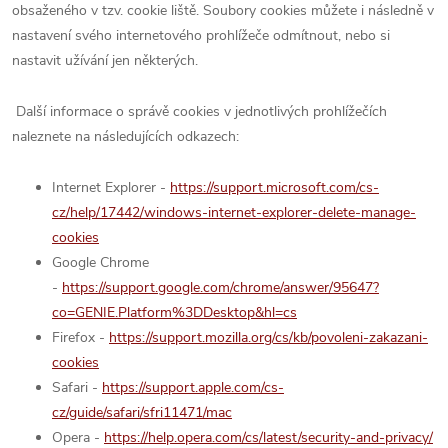
obsaženého v tzv. cookie liště. Soubory cookies můžete i následně v
nastavení svého internetového prohlížeče odmítnout, nebo si
nastavit užívání jen některých.
Další informace o správě cookies v jednotlivých prohlížečích
naleznete na následujících odkazech:
Internet Explorer -
https://support.microsoft.com/cs-
cz/help/17442/windows-internet-explorer-delete-manage-
cookies
Google Chrome
-
https://support.google.com/chrome/answer/95647?
co=GENIE.Platform%3DDesktop&hl=cs
Firefox -
https://support.mozilla.org/cs/kb/povoleni-zakazani-
cookies
Safari -
https://support.apple.com/cs-
cz/guide/safari/sfri11471/mac
Opera -
https://help.opera.com/cs/latest/security-and-privacy/