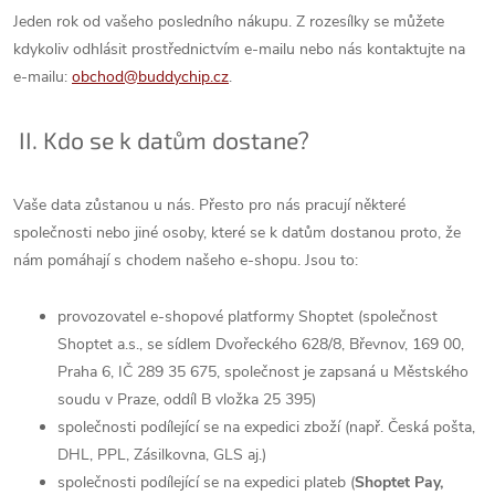
Jeden rok od vašeho posledního nákupu. Z rozesílky se můžete
kdykoliv odhlásit prostřednictvím e-mailu nebo nás kontaktujte na
e-mailu:
obchod@buddychip.cz
.
?
II. Kdo se k datům dostane
Vaše data zůstanou u nás. Přesto pro nás pracují některé
společnosti nebo jiné osoby, které se k datům dostanou proto, že
nám pomáhají s chodem našeho e-shopu. Jsou to:
provozovatel e-shopové platformy Shoptet (společnost
Shoptet a.s., se sídlem Dvořeckého 628/8, Břevnov, 169 00,
Praha 6, IČ 289 35 675, společnost je zapsaná u Městského
soudu v Praze, oddíl B vložka 25 395)
společnosti podílející se na expedici zboží (např. Česká pošta,
DHL, PPL, Zásilkovna, GLS aj.)
společnosti podílející se na expedici plateb (
Shoptet Pay,