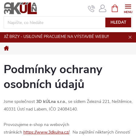
Přejít
NÁKUPNÍ
KOŠÍK
na
obsah
HLEDAT
JIŽ BRZY - USILOVNĚ PRACUJEME NA VÝSTAVBĚ WEBU!!
Domů
Podmínky ochrany
osobních údajů
Jsme společnost
3D kÚLna s.r.o.
, se sídlem Ž
elezná 221, Neštěmice,
40331 Ústí nad Labem
, IČO
24084140.
Provozujeme e-shop na webových
stránkách
https://www.3dkulna.cz/
. Na zajištění některých činností