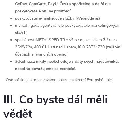
GoPay, ComGate, PayU, Česká spořitelna a další dle
poskytovatele online prostředí
)
poskytovatel e-mailingové služby (Webnode aj.)
marketingová agentura (dle poskytovatele marketingových
služeb)
společnost METALSPED TRANS s.r.o., se sídlem Žižkova
3548/72a, 400 01 Ústí nad Labem, IČO 28724739 (zajištění
účetních a finančních operací)
3dkulna.cz nikdy neobchoduje s daty svých návštěvníků,
neboť to považujeme za neetické.
Osobní údaje zpracováváme pouze na území Evropské unie.
III. Co byste dál měli
vědět