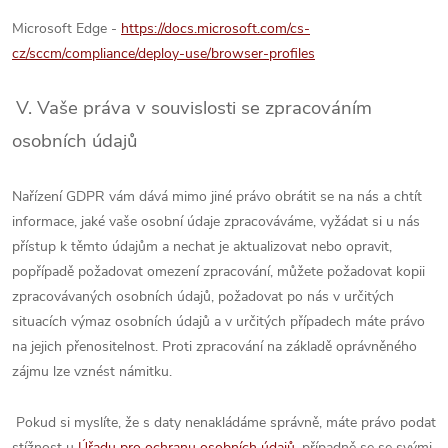
Microsoft Edge -
https://docs.microsoft.com/cs-
cz/sccm/compliance/deploy-use/browser-profiles
V. Vaše práva v souvislosti se zpracováním
osobních údajů
Nařízení GDPR vám dává mimo jiné právo obrátit se na nás a chtít
informace, jaké vaše osobní údaje zpracováváme, vyžádat si u nás
přístup k těmto údajům a nechat je aktualizovat nebo opravit,
popřípadě požadovat omezení zpracování, můžete požadovat kopii
zpracovávaných osobních údajů, požadovat po nás v určitých
situacích výmaz osobních údajů a v určitých případech máte právo
na jejich přenositelnost. Proti zpracování na základě oprávněného
zájmu lze vznést námitku.
Pokud si myslíte, že s daty nenakládáme správně, máte právo podat
stížnost u
Úřadu pro ochranu osobních údajů
, případně se se svými